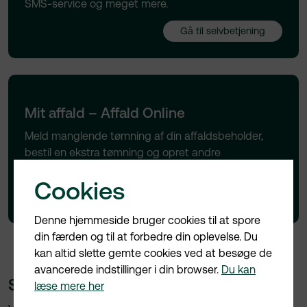
SMS-service og meget mere.
Gå til selvbetjening
Mit affald – Affald Online
Meld manglende tømning af din affaldsbeholder,
bestil en ekstra tømning og opret andre
henvendelser til os vedrørende din affaldstømning.
Cookies
Gå til Affald Online
Denne hjemmeside bruger cookies til at spore
din færden og til at forbedre din oplevelse. Du
kan altid slette gemte cookies ved at besøge de
avancerede indstillinger i din browser.
Du kan
Skriv til os
læse mere her