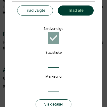
Vi svarer på henvendelser så hurtigt som muligt, oftest
inden for to dage. Når du trykker "Indsend", vil du modtage
Tillad valgte
Tillad alle
en kvittering på mail.
Nødvendige
Ring til os
Accepter
Nødvendige
Har du spørgsmål, er du altid meget velkommen til at ringe
cookies
til os på vores hovednummer 8920 6400.
Statistiske
Accepter
Statistiske
Akutte henvendelser
cookies
Marketing
Udenfor normal
åbningstid
Accepter
Brand og Redning på telefon 8970 3599
Marketing
cookies
Vis detaljer