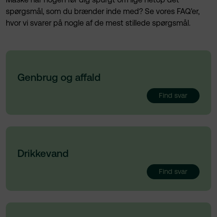
Genbrugsbyggemarked
EAN-numre
spørgsmål, som du brænder inde med? Se vores FAQ'er,
Drikkevand i en krisesituation
Syn af husinstallation
hvor vi svarer på nogle af de mest stillede spørgsmål.
Affaldsordninger
Bliv klog på fjernvarme
Formidling og besøg
Unit⁺
Lovgivning
Garantiordning
Genbrug og affald
Priser: Genbrug og affald
Priser og prisudvikling
Find svar
Spørgsmål & svar
Spørgsmål & svar
For erhverv
Drikkevand
Find svar