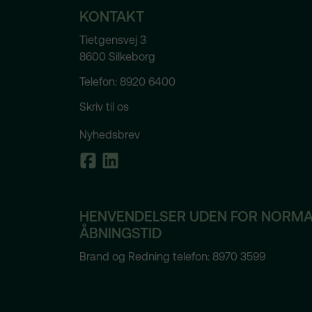
KONTAKT
Privatli
Tietgensvej 3
8600 Silkeborg
Udløb
Telefon:
8920 6400
Navn
Skriv til os
Udbyde
Nyhedsbrev
DATAB
Formål
HENVENDELSER UDEN FOR NORMA
ÅBNINGSTID
Brand og Redning telefon: 8970 3599