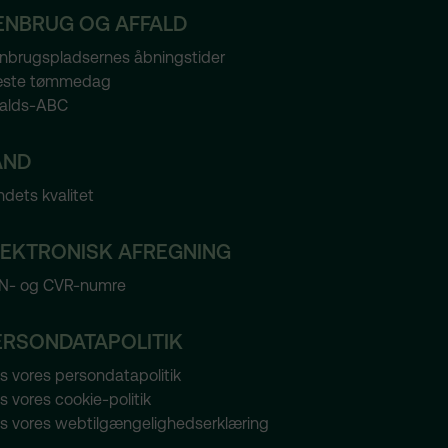
ENBRUG OG AFFALD
-sites?
nbrugspladsernes åbningstider
ste tømmedag
falds-ABC
AND
dets kvalitet
LEKTRONISK AFREGNING
Cookien
N- og CVR-numre
t
ERSONDATAPOLITIK
har
s vores persondatapolitik
erne
 vores cookie-politik
s vores webtilgængelighedserklæring