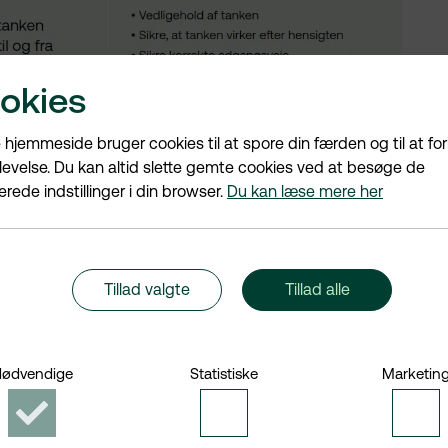
okies
hjemmeside bruger cookies til at spore din færden og til at fo
levelse. Du kan altid slette gemte cookies ved at besøge de
rede indstillinger i din browser.
Du kan læse mere her
Tillad valgte
Tillad alle
ødvendige
Statistiske
Marketin
Accepter
Accepter
Acce
Nødvendige
Statistiske
Mark
cookies
cookies
cook