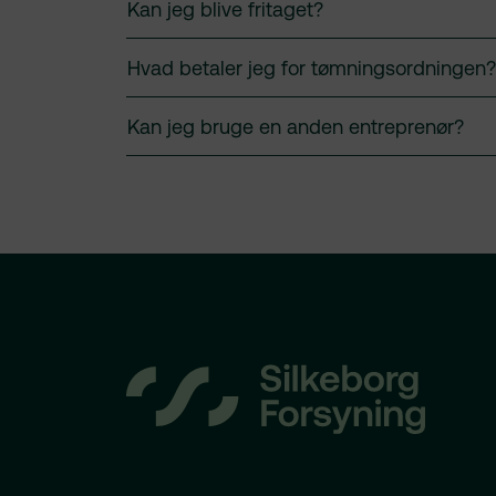
Udløb
Kan jeg blive fritaget?
Navn
Hvad betaler jeg for tømningsordningen?
Udbyde
DATAB
MA
Kan jeg bruge en anden entreprenør?
Formål
DATAB
DATAB
Formål
Privatli
Formål
Privatli
Udløb
Privatli
Udløb
Navn
Udløb
Navn
Udbyde
Navn
Udbyde
Udbyde
DATAB
Formål