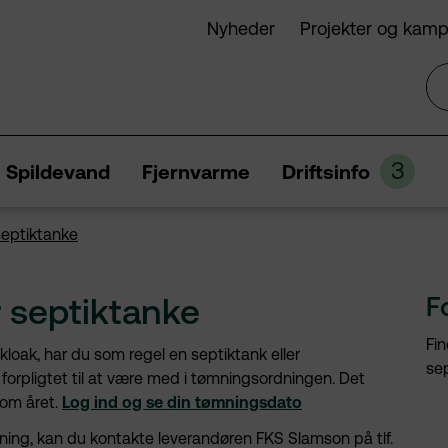
Nyheder
Projekter og kam
3
Spildevand
Fjernvarme
Driftsinfo
septiktanke
 septiktanke
F
Fin
 kloak, har du som regel en septiktank eller
sep
forpligtet til at være med i tømningsordningen. Det
 om året.
Log ind og se din tømningsdato
ing, kan du kontakte leverandøren FKS Slamson på tlf.