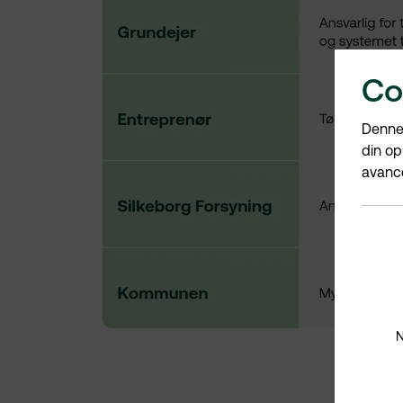
Co
Denne 
din op
avance
N