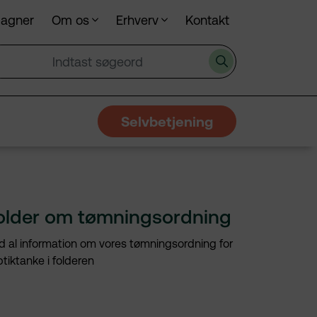
pagner
Om os
Erhverv
Kontakt
Søg
Selvbetjening
older om tømningsordning
d al information om vores tømningsordning for
tiktanke i folderen