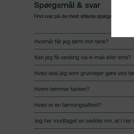
Spørgsmål & svar
Find svar på de mest stillede spørgsmål om s
Hvornår får jeg tømt min tank?
NØD
Kan jeg få varsling via e-mail eller sms?
Hvad skal jeg som grundejer gøre ved t
Hvem tømmer tanken?
DATAB
STA
Hvad er en tømningsattest?
Formål
Jeg har modtaget en seddel om, at I har 
Privatli