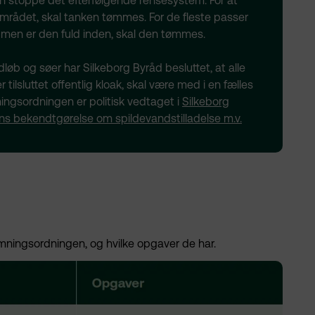
kan stoppe det efterfølgende rensesystem. For at
området, skal tanken tømmes. For de fleste passer
men er den fuld inden, skal den tømmes.
dløb og søer har Silkeborg Byråd besluttet, at alle
ilsluttet offentlig kloak, skal være med i en fælles
ingsordningen er politisk vedtaget i
Silkeborg
ens bekendtgørelse om spildevandstilladelse m.v.
ømningsordningen, og hvilke opgaver de har.