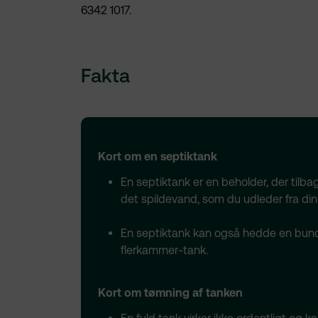
6342 1017.
Fakta
Kort om en septiktank
En septiktank er en beholder, der tilbag
det spildevand, som du udleder fra di
En septiktank kan også hedde en bund
flerkammer-tank.
Kort om tømning af tanken