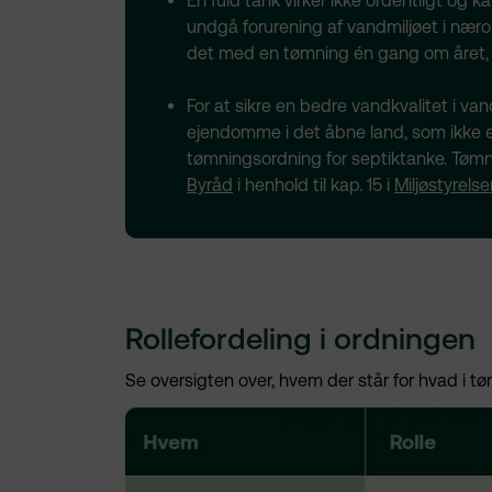
En fuld tank virker ikke ordentligt og 
undgå forurening af vandmiljøet i nær
det med en tømning én gang om året, 
For at sikre en bedre vandkvalitet i van
ejendomme i det åbne land, som ikke er t
tømningsordning for septiktanke. Tømn
Byråd
i henhold til kap. 15 i
Miljøstyrels
Rollefordeling i ordningen
Se oversigten over, hvem der står for hvad i t