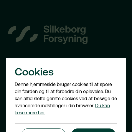
Genbrugsbyggemarked
EAN-numre
Drikkevand i en krisesituation
Syn af husinstallation
Affaldsordninger
Bliv klog på fjernvarme
Formidling og besøg
Unit⁺
Lovgivning
Garantiordning
Priser: Genbrug og affald
Priser og prisudvikling
Spørgsmål & svar
KONTAKT
Cookies
Spørgsmål & svar
For erhverv
Tietgensvej 3
Denne hjemmeside bruger cookies til at spore
8600 Silkeborg
din færden og til at forbedre din oplevelse. Du
Telefon:
8920 6400
kan altid slette gemte cookies ved at besøge de
avancerede indstillinger i din browser.
Du kan
Skriv til os
læse mere her
Nyhedsbrev