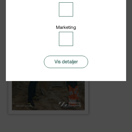
Accepter
Statistiske
cookies
Marketing
Accepter
Marketing
cookies
Vis detaljer
NØDVENDIGE
Nødvendige cookies hjælper med at gøre en
hjemmeside brugbar ved at aktivere
grundlæggende funktioner såsom side-
navigation, login og adgang til låste områder af
hjemmesiden.