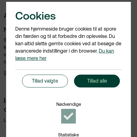
Cookies
Adfærdskodeks for leverandører
Når du handler med Silkeborg Forsyning
Denne hjemmeside bruger cookies til at spore
din færden og til at forbedre din oplevelse. Du
Silkeborg Forsynings "Adfærdskodeks for
kan altid slette gemte cookies ved at besøge de
leverandører" skal sikre, at vores indkøb sker hos
avancerede indstillinger i din browser.
Du kan
virksomheder, der efterlever gældende lovgivning og en
læse mere her
række sociale, etiske og miljømæssige krav.
Se Adfærdskodeks for leverandører
Tillad valgte
Tillad alle
Information om kvalitet, arbejdsmiljø
Nødvendige
og miljø
Accepter
Nødvendige
Læs vores folder til eksterne samarbejdspartnere.
cookies
Statistiske