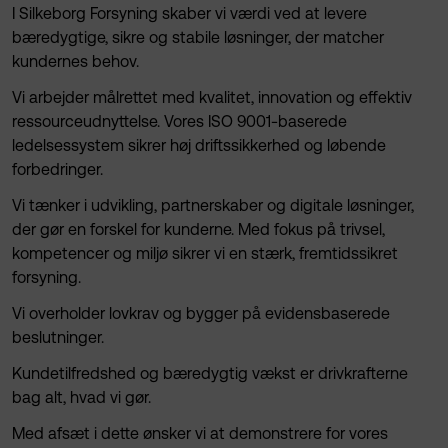
I Silkeborg Forsyning skaber vi værdi ved at levere
Genbrugsbyggemarked
bæredygtige, sikre og stabile løsninger, der matcher
Drikkevand i en krisesituation
Syn af husinstallation
kundernes behov.
Affaldsordninger
Bliv klog på fjernvarme
Vi arbejder målrettet med kvalitet, innovation og effektiv
Formidling og besøg
Unit⁺
ressourceudnyttelse. Vores ISO 9001-baserede
Lovgivning
ledelsessystem sikrer høj driftssikkerhed og løbende
Garantiordning
forbedringer.
Priser: Genbrug og affald
Priser og prisudvikling
Vi tænker i udvikling, partnerskaber og digitale løsninger,
Spørgsmål & svar
der gør en forskel for kunderne. Med fokus på trivsel,
Spørgsmål & svar
kompetencer og miljø sikrer vi en stærk, fremtidssikret
For erhverv
forsyning.
Vi overholder lovkrav og bygger på evidensbaserede
beslutninger.
Kundetilfredshed og bæredygtig vækst er drivkrafterne
bag alt, hvad vi gør.
Med afsæt i dette ønsker vi at demonstrere for vores